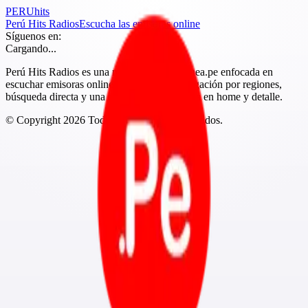
PERU
hits
Perú Hits Radios
Escucha las emisoras online
Síguenos en:
Cargando...
Perú Hits Radios es una marca de Peruenlinea.pe enfocada en
escuchar emisoras online del Perú con navegación por regiones,
búsqueda directa y una experiencia más clara en home y detalle.
© Copyright
2026
Todos los derechos reservados.