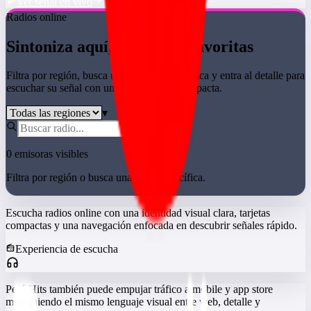
Ver señal en vivo
Radios online
Sintoniza aquí, tus radios favoritas
Filtra por región, busca una emisora específica y entra al detalle para
escuchar su señal con una interfaz más compacta.
▾
0
emisoras visibles
Filtra por región o busca una radio específica.
Escucha radios online con una identidad visual clara, tarjetas
compactas y una navegación enfocada en descubrir señales rápido.
Experiencia de escucha
Perú Hits también puede empujar tráfico a mobile y app store
manteniendo el mismo lenguaje visual entre web, detalle y