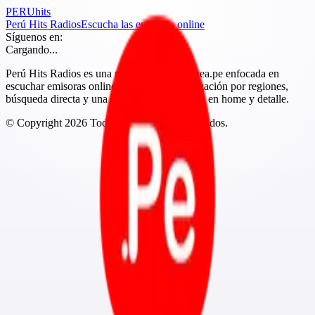
PERU
hits
Perú Hits Radios
Escucha las emisoras online
Síguenos en:
Cargando...
Perú Hits Radios es una marca de Peruenlinea.pe enfocada en
escuchar emisoras online del Perú con navegación por regiones,
búsqueda directa y una experiencia más clara en home y detalle.
© Copyright
2026
Todos los derechos reservados.