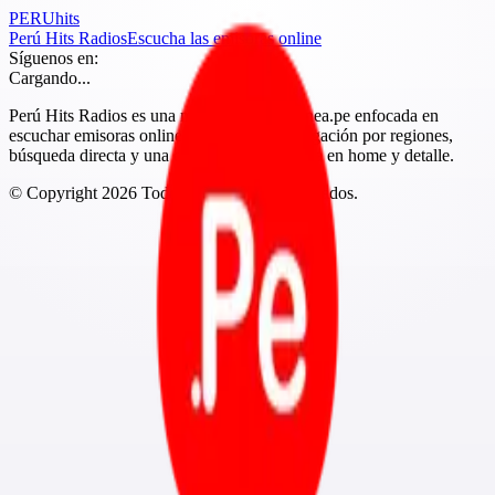
PERU
hits
Perú Hits Radios
Escucha las emisoras online
Síguenos en:
Cargando...
Perú Hits Radios es una marca de Peruenlinea.pe enfocada en
escuchar emisoras online del Perú con navegación por regiones,
búsqueda directa y una experiencia más clara en home y detalle.
© Copyright
2026
Todos los derechos reservados.