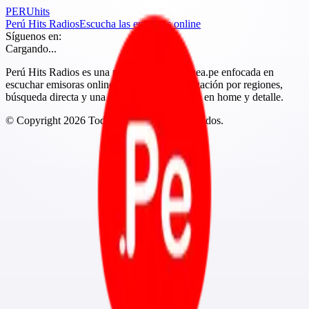
PERU
hits
Perú Hits Radios
Escucha las emisoras online
Síguenos en:
Cargando...
Perú Hits Radios es una marca de Peruenlinea.pe enfocada en
escuchar emisoras online del Perú con navegación por regiones,
búsqueda directa y una experiencia más clara en home y detalle.
© Copyright
2026
Todos los derechos reservados.