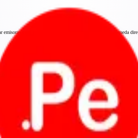
 emisoras online del Perú con navegación por regiones, búsqueda direc