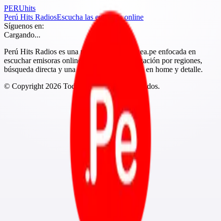
PERU
hits
Perú Hits Radios
Escucha las emisoras online
Síguenos en:
Cargando...
Perú Hits Radios es una marca de Peruenlinea.pe enfocada en
escuchar emisoras online del Perú con navegación por regiones,
búsqueda directa y una experiencia más clara en home y detalle.
© Copyright
2026
Todos los derechos reservados.