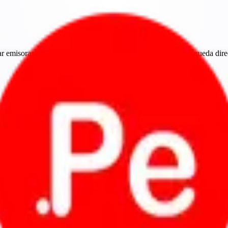
 emisoras online del Perú con navegación por regiones, búsqueda direc