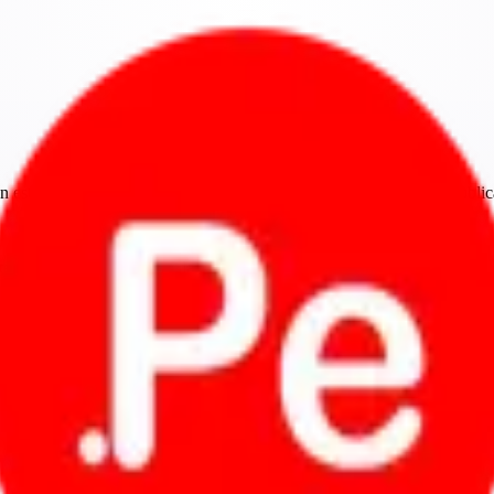
n estado pendiente y el equipo administrador la revisará antes de publica
e y un logo en buena calidad.
la apruebe, recién aparecerá en la web.