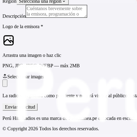
Región
Selecciona una región
Descripción
Logo de la emisora *
Arrastra una imagen o haz clic
PNG, JPG, JPEG, WEBP — máx 2MB
Seleccionar imagen
La radio se registrará como pendiente y no será visible al público has
Enviar solicitud
Perú Hits Radios es una marca de Peruenlinea.pe enfocada en escuchar
© Copyright
2026
Todos los derechos reservados.