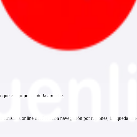
ta que el equipo admin la apruebe.
 emisoras online del Perú con navegación por regiones, búsqueda direc